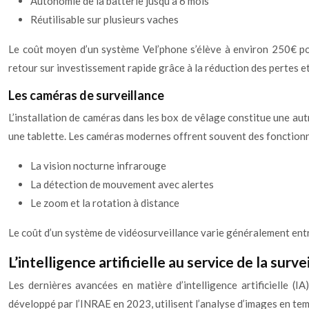
Autonomie de la batterie jusqu’à 6 mois
Réutilisable sur plusieurs vaches
Le coût moyen d’un système Vel’phone s’élève à environ 250€ pour
retour sur investissement rapide grâce à la réduction des pertes et 
Les caméras de surveillance
L’installation de caméras dans les box de vêlage constitue une au
une tablette. Les caméras modernes offrent souvent des fonctionna
La vision nocturne infrarouge
La détection de mouvement avec alertes
Le zoom et la rotation à distance
Le coût d’un système de vidéosurveillance varie généralement entr
L’intelligence artificielle au service de la surve
Les dernières avancées en matière d’intelligence artificielle 
développé par l’INRAE en 2023, utilisent l’analyse d’images en te