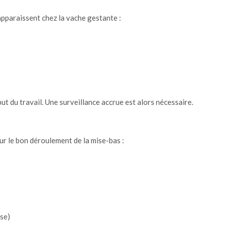
pparaissent chez la vache gestante :
s
t du travail. Une surveillance accrue est alors nécessaire.
r le bon déroulement de la mise-bas :
use)