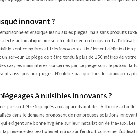
squé innovant ?
emprisonne et éradique les nuisibles piégés, mais sans produits toxiq
alerte automatique puisse être diffusée en temps réel à l’utilisate
nuisible sont complètes et très innovantes. Un élément d’élimination 
un serveur. Le piège doit être tendu à plus de 150 mètres de votre ma
des cas, les mammifères concernés par ce piège sont le putois, la fou
 sont aussi pris aux pièges. N’oubliez pas que tous les animaux capt
s piégeages à nuisibles innovants ?
eurs puissent être impliqués aux appareils mobiles. À l’heure actuelle,
cialisés dans le domaine proposent de nombreuses solutions innovan
 qui exigent une bonne hygiène sur leur installation de travaux. Le
 la présence des bestioles et intrus sur l’endroit concerné. L’utilis