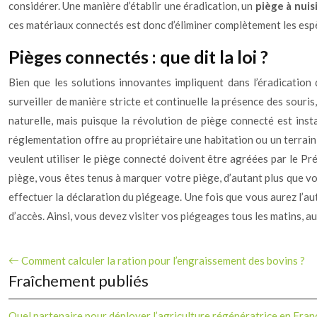
considérer. Une manière d’établir une éradication, un
piège à nuis
ces matériaux connectés est donc d’éliminer complètement les espè
Pièges connectés : que dit la loi ?
Bien que les solutions innovantes impliquent dans l’éradication
surveiller de manière stricte et continuelle la présence des souri
naturelle, mais puisque la révolution de piège connecté est insta
réglementation offre au propriétaire une habitation ou un terrain qui
veulent utiliser le piège connecté doivent être agréées par le Pr
piège, vous êtes tenus à marquer votre piège, d’autant plus que vo
effectuer la déclaration du piégeage. Une fois que vous aurez l’au
d’accès. Ainsi, vous devez visiter vos piégeages tous les matins, au 
Comment calculer la ration pour l’engraissement des bovins ?
Fraîchement publiés
Quel partenaire pour déployer l’agriculture régénératrice en Fran