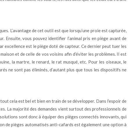
ues. L’avantage de cet outil est que lorsqu’une proie est capturée,
ur. Ensuite, vous pouvez identifier l’animal pris en piège avant de
par excellence est le piège doté de capteur. Ce dernier peut tuer les
ison et de celle de vos voisins afin d’éviter les problèmes. Il est
ine, la martre, le renard, le rat musqué, etc. Pour les oiseaux, le
urés ne sont pas éliminés, d’autant plus que tous les dispositifs ne
 tout cela est bel et bien en train de se développer. Dans l’espoir de
tes. La majorité des demandes vient surtout des professionnels de
s solutions sont donc à équiper des pièges connectés innovants, qui
ation de pièges automatisés anti-cafards est également une option à