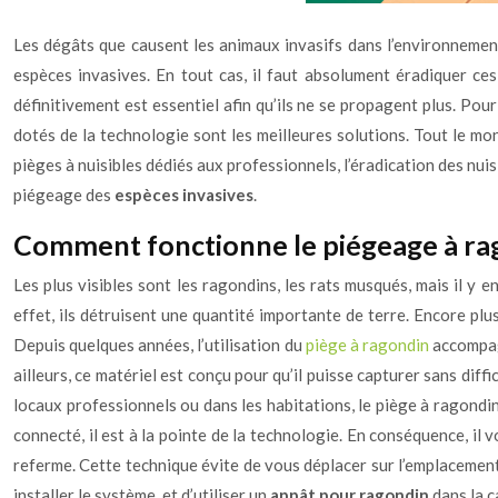
Les dégâts que causent les animaux invasifs dans l’environnement
espèces invasives. En tout cas, il faut absolument éradiquer ces
définitivement est essentiel afin qu’ils ne se propagent plus. Pou
dotés de la technologie sont les meilleures solutions. Tout le mon
pièges à nuisibles dédiés aux professionnels, l’éradication des nui
piégeage des
espèces invasives
.
Comment fonctionne le piégeage à ra
Les plus visibles sont les ragondins, les rats musqués, mais il y e
effet, ils détruisent une quantité importante de terre. Encore plus
Depuis quelques années, l’utilisation du
piège à ragondin
accompag
ailleurs, ce matériel est conçu pour qu’il puisse capturer sans diffi
locaux professionnels ou dans les habitations, le piège à ragondin
connecté, il est à la pointe de la technologie. En conséquence, il 
referme. Cette technique évite de vous déplacer sur l’emplacement 
installer le système, et d’utiliser un
appât pour ragondin
dans la c