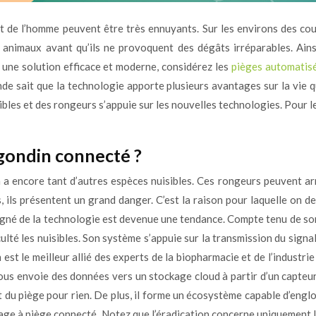
 de l’homme peuvent être très ennuyants. Sur les environs des cours
 animaux avant qu’ils ne provoquent des dégâts irréparables. Ainsi
r une solution efficace et moderne, considérez les
pièges automatisé
de sait que la technologie apporte plusieurs avantages sur la vie quo
sibles et des rongeurs s’appuie sur les nouvelles technologies. Pour l
gondin connecté ?
n a encore tant d’autres espèces nuisibles. Ces rongeurs peuvent arr
, ils présentent un grand danger. C’est la raison pour laquelle on d
né de la technologie est devenue une tendance. Compte tenu de son e
culté les nuisibles. Son système s’appuie sur la transmission du signal 
 est le meilleur allié des experts de la biopharmacie et de l’indus
vous envoie des données vers un stockage cloud à partir d’un capteur
du piège pour rien. De plus, il forme un écosystème capable d’englob
age à piège connecté. Notez que l’éradication concerne uniquement les