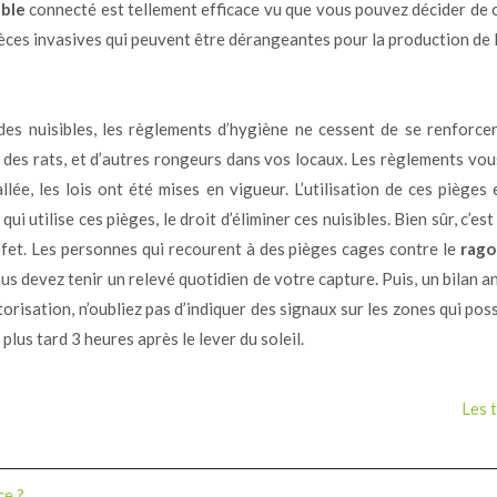
ible
connecté est tellement efficace vu que vous pouvez décider de ce 
ces invasives qui peuvent être dérangeantes pour la production de l
 des nuisibles, les règlements d’hygiène ne cessent de se renforce
s, des rats, et d’autres rongeurs dans vos locaux. Les règlements v
llée, les lois ont été mises en vigueur. L’utilisation de ces pièges
 utilise ces pièges, le droit d’éliminer ces nuisibles. Bien sûr, c’est
éfet. Les personnes qui recourent à des pièges cages contre le
rago
us devez tenir un relevé quotidien de votre capture. Puis, un bilan a
torisation, n’oubliez pas d’indiquer des signaux sur les zones qui po
plus tard 3 heures après le lever du soleil.
Les 
ce ?