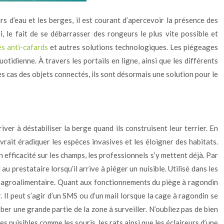
 d’eau et les berges, il est courant d’apercevoir la présence des
, le fait de se débarrasser des rongeurs le plus vite possible et
s anti-cafards
et autres solutions technologiques. Les piégeages
tidienne. À travers les portails en ligne, ainsi que les différents
es cas des objets connectés, ils sont désormais une solution pour le
iver à déstabiliser la berge quand ils construisent leur terrier. En
evrait éradiquer les espèces invasives et les éloigner des habitats.
fficacité sur les champs, les professionnels s’y mettent déjà. Par
au prestataire lorsqu’il arrive à piéger un nuisible. Utilisé dans les
trie agroalimentaire. Quant aux fonctionnements du piège à ragondin
. Il peut s’agir d’un SMS ou d’un mail lorsque la cage à ragondin se
er une grande partie de la zone à surveiller. N’oubliez pas de bien
 nuisibles comme les souris, les rats ainsi que les éclaireurs d’une