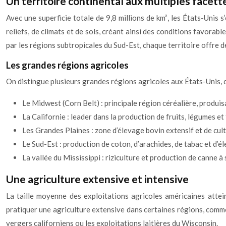
Un territoire continental aux multiples facett
Avec une superficie totale de 9,8 millions de km², les États-Unis
reliefs, de climats et de sols, créant ainsi des conditions favor
par les régions subtropicales du Sud-Est, chaque territoire offre de
Les grandes régions agricoles
On distingue plusieurs grandes régions agricoles aux États-Unis, c
Le Midwest (Corn Belt) : principale région céréalière, produi
La Californie : leader dans la production de fruits, légumes e
Les Grandes Plaines : zone d’élevage bovin extensif et de cult
Le Sud-Est : production de coton, d’arachides, de tabac et d’él
La vallée du Mississippi : riziculture et production de canne à
Une agriculture extensive et intensive
La taille moyenne des exploitations agricoles américaines atte
pratiquer une agriculture extensive dans certaines régions, comme
vergers californiens ou les exploitations laitières du Wisconsin.