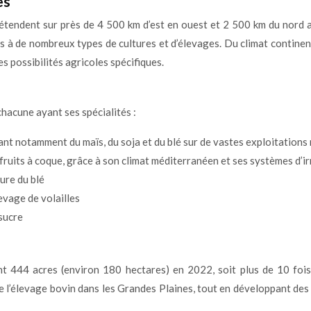
es
 s’étendent sur près de 4 500 km d’est en ouest et 2 500 km du nord
ables à de nombreux types de cultures et d’élevages. Du climat conti
s possibilités agricoles spécifiques.
hacune ayant ses spécialités :
sant notamment du maïs, du soja et du blé sur de vastes exploitation
t fruits à coque, grâce à son climat méditerranéen et ses systèmes d’i
ure du blé
evage de volailles
 sucre
int 444 acres (environ 180 hectares) en 2022, soit plus de 10 fo
 l’élevage bovin dans les Grandes Plaines, tout en développant des